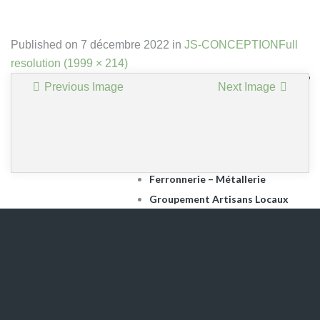
Assist’Pros
Assit Garden
Published on
7 décembre 2022
in
JS-CONCEPTION
Full
Ateliers Photo
resolution (1999 × 214)
Bâtiment & Travaux Publics – BTP
Previous Image
Next Image
BATINEWS – Mai 2021
Contact
Création Pelouse
Fenêtre Hybride
Ferronnerie – Métallerie
Groupement Artisans Locaux
I-Page
Isolation Thermique
JS-CONCEPTION
Le Plaisir Dit Vin – Apéro Dînatoire
Localisation De Fuite D’eau
Menuiseries