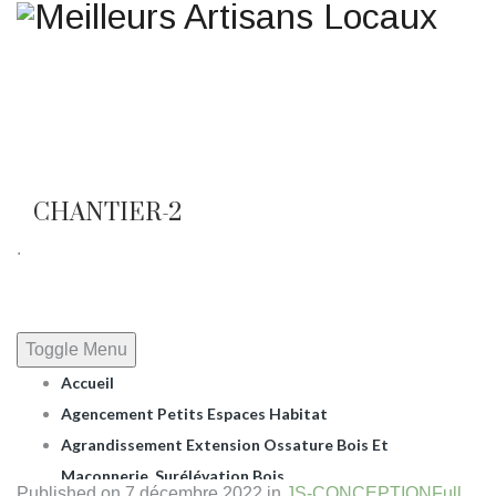
Une question ? Un
renseignement ? Une demande
de devis ?
TELEPHONE 02.51.10.66.45
CHANTIER-2
.
Toggle Menu
Accueil
Agencement Petits Espaces Habitat
Agrandissement Extension Ossature Bois Et
Maçonnerie, Surélévation Bois.
Published on
7 décembre 2022
in
JS-CONCEPTION
Full