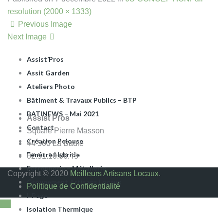
Apéro Dinatoire
resolution (2000 × 1333)
ARTISANS DU BÂTIMENT
Previous Image
Assist Pros La Baule
Next Image
Assist Rénov
Assist’Pros
Assit Garden
Ateliers Photo
Bâtiment & Travaux Publics – BTP
BATINEWS – Mai 2021
Assist Pros
Contact
Square Pierre Masson
Création Pelouse
44 500 La Baule
Fenêtre Hybride
02.51.10.66.45
Ferronnerie – Métallerie
Copyright © 2020
Meilleurs Artisans Locaux
.
Groupement Artisans Locaux
Politique de Confidentialité
I-Page
Isolation Thermique