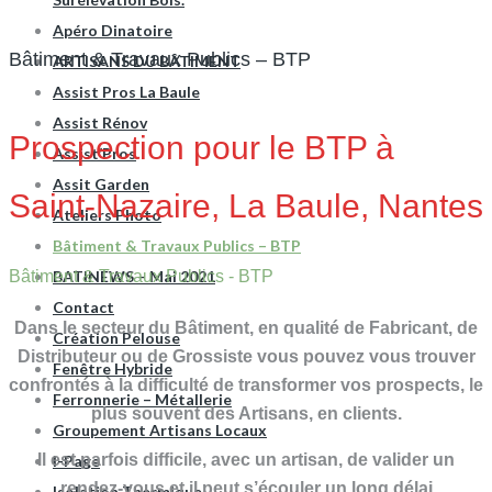
Apéro Dinatoire
Bâtiment & Travaux Publics – BTP
ARTISANS DU BÂTIMENT
Assist Pros La Baule
Assist Rénov
Prospection pour le BTP à
Assist’Pros
Assit Garden
Saint-Nazaire, La Baule, Nantes
Ateliers Photo
Bâtiment & Travaux Publics – BTP
Bâtiment & Travaux Publics - BTP
BATINEWS – Mai 2021
Contact
Dans le secteur du Bâtiment, en qualité de Fabricant, de
Création Pelouse
Distributeur ou de Grossiste vous pouvez vous trouver
Fenêtre Hybride
confrontés à la difficulté de transformer vos prospects, le
Ferronnerie – Métallerie
plus souvent des Artisans, en clients.
Groupement Artisans Locaux
Il est parfois difficile, avec un artisan, de valider un
I-Page
rendez-vous et il peut s’écouler un long délai
Isolation Thermique