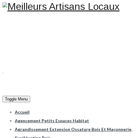
Une question ? Un
renseignement ? Une demande
de devis ?
TELEPHONE 02.51.10.66.45
.
Toggle Menu
Accueil
Agencement Petits Espaces Habitat
Agrandissement Extension Ossature Bois Et Maçonnerie,
Surélévation Bois.