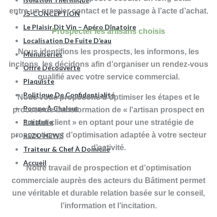
entre un premier contact et le passage à l’acte d’achat.
JS-CONCEPTION
Le Plaisir Dit Vin – Apéro Dînatoire
Prospecter les artisans choisis
Localisation De Fuite D’eau
Nous identifions les prospects, les informons, les
Menuiseries
incitons, les décidons afin d’organiser un rendez-vous
Offre Découverte
qualifié avec votre service commercial.
Plaquiste
Politique De Confidentialité
Nous vous proposons d’optimiser les étapes et le
Pompe À Chaleur
process de transformation de « l’artisan prospect en
Portfolio
artisan client » en optant pour une stratégie de
prospection et d’optimisation adaptée à votre secteur
REZO NEWS
d’activité.
Traiteur & Chef À Domicile
Accueil
Notre travail de prospection et d’optimisation
commerciale auprès des acteurs du Bâtiment permet
une véritable et durable relation basée sur le conseil,
l’information et l’incitation.