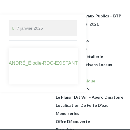
Ateliers Photo
Bâtiment & Travaux Publics – BTP
BATINEWS – Mai 2021
7 janvier 2025
Contact
Création Pelouse
Fenêtre Hybride
Ferronnerie – Métallerie
ANDRÉ_Élodie-RDC-EXISTANT
Groupement Artisans Locaux
I-Page
Isolation Thermique
JS-CONCEPTION
Le Plaisir Dit Vin – Apéro Dînatoire
Localisation De Fuite D’eau
Menuiseries
Offre Découverte
Plaquiste