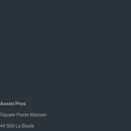
Politique De Confidentialité
Pompe À Chaleur
Portfolio
REZO NEWS
Traiteur & Chef À Domicile
Accueil
Assist Pros
Square Pierre Masson
44 500 La Baule