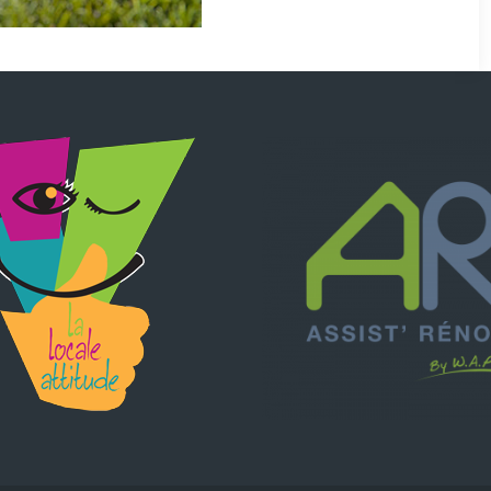
Offre Découverte
Plaquiste
Politique De Confidentialité
Pompe À Chaleur
Portfolio
REZO NEWS
Traiteur & Chef À Domicile
Accueil