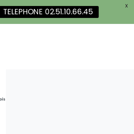
X
TELEPHONE 02.51.10.66.45
s Et Maçonnerie, Surélévation Bois.