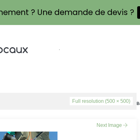
gnement ? Une demande de devis ?
.
Accueil
Agencement Petits Espaces Habitat
Full resolution (500 × 500)
Agrandissement Extension Ossature Boi
Apéro Dinatoire
ARTISANS DU BÂTIMENT
Next Image
Assist Pros La Baule
Assist Rénov