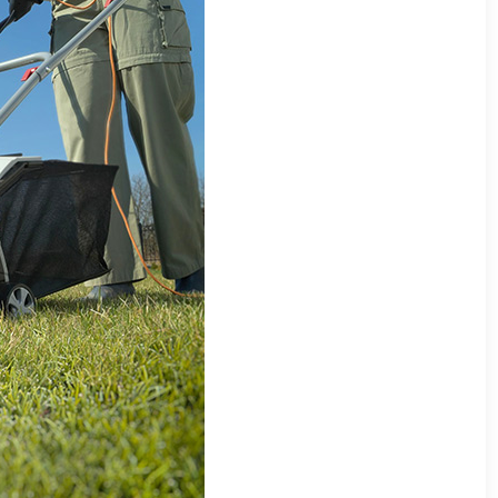
Assist’Pros
Assit Garden
Ateliers Photo
Bâtiment & Travaux Publics – BTP
BATINEWS – Mai 2021
Contact
Création Pelouse
Fenêtre Hybride
Ferronnerie – Métallerie
Groupement Artisans Locaux
I-Page
Isolation Thermique
JS-CONCEPTION
Le Plaisir Dit Vin – Apéro Dînatoire
Localisation De Fuite D’eau
Menuiseries