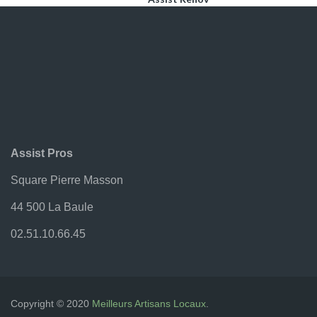
Assist’Pros
Assit Garden
Ateliers Photo
Bâtiment & Travaux Publics – BTP
BATINEWS – Mai 2021
Contact
Création Pelouse
Assist Pros
Fenêtre Hybride
Ferronnerie – Métallerie
Square Pierre Masson
Groupement Artisans Locaux
44 500 La Baule
I-Page
02.51.10.66.45
Isolation Thermique
JS-CONCEPTION
Le Plaisir Dit Vin – Apéro Dînatoire
Localisation De Fuite D’eau
Copyright © 2020
Meilleurs Artisans Locaux
.
Menuiseries