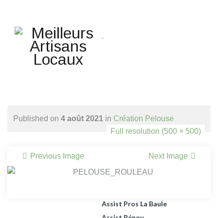
Une question ? Un
renseignement ? Une demande
.
de devis ?
TELEPHONE 02.51.10.66.45
Accueil
Agencement Petits Espaces
Published on
4 août 2021
in
Création Pelouse
Habitat
Full resolution (500 × 500)
Agrandissement Extension
Ossature Bois Et Maçonnerie,
Previous Image
Next Image
Surélévation Bois.
Apéro Dinatoire
ARTISANS DU BÂTIMENT
Assist Pros La Baule
Assist Rénov