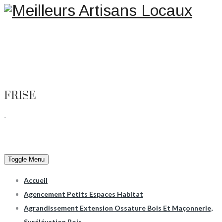
Une question ? Un
renseignement ? Une demande
de devis ?
TELEPHONE 02.51.10.66.45
FRISE
.
Toggle Menu
Accueil
Agencement Petits Espaces Habitat
Agrandissement Extension Ossature Bois Et Maçonnerie,
Surélévation Bois.