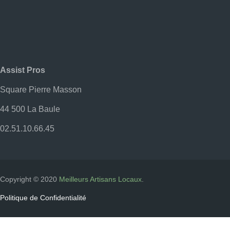
Ateliers Photo
Bâtiment & Travaux Publics – BTP
BATINEWS – Mai 2021
Contact
Assist Pros
Création Pelouse
Fenêtre Hybride
Square Pierre Masson
Ferronnerie – Métallerie
44 500 La Baule
Groupement Artisans Locaux
02.51.10.66.45
I-Page
Isolation Thermique
JS-CONCEPTION
Le Plaisir Dit Vin – Apéro Dînatoire
Copyright © 2020
Meilleurs Artisans Locaux
.
Localisation De Fuite D’eau
Politique de Confidentialité
Menuiseries
Offre Découverte
Plaquiste