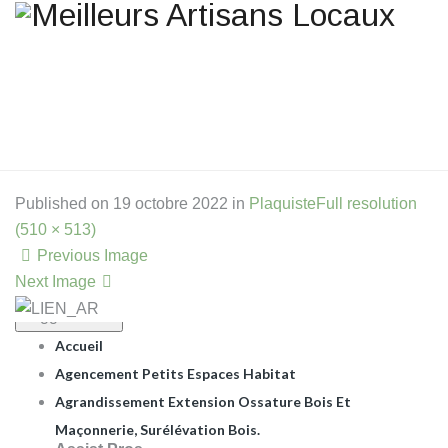
Une question ? Un
renseignement ? Une demande
de devis ?
TELEPHONE 02.51.10.66.45
Published on
19 octobre 2022
in
Plaquiste
Full resolution
.
(510 × 513)
Previous Image
Next Image
Toggle Menu
Accueil
Agencement Petits Espaces Habitat
Agrandissement Extension Ossature Bois Et
Maçonnerie, Surélévation Bois.