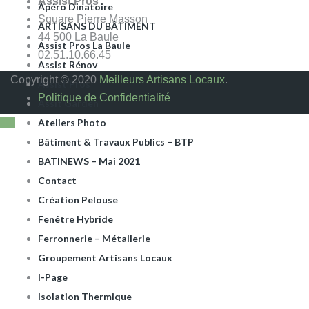
Assist Pros
Apéro Dinatoire
Square Pierre Masson
ARTISANS DU BÂTIMENT
44 500 La Baule
Assist Pros La Baule
02.51.10.66.45
Assist Rénov
Copyright © 2020
Meilleurs Artisans Locaux
.
Assist’Pros
Politique de Confidentialité
Assit Garden
Ateliers Photo
Bâtiment & Travaux Publics – BTP
BATINEWS – Mai 2021
Contact
Création Pelouse
Fenêtre Hybride
Ferronnerie – Métallerie
Groupement Artisans Locaux
I-Page
Isolation Thermique