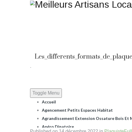
Une question ? Un rensei
Les_differents_formats_de_plaque
.
Toggle Menu
Accueil
Agencement Petits Espaces Habitat
Agrandissement Extension Ossature Bois Et M
Apéro Dinatoire
Published on
14 décembre 2022
in
Plaquiste
Ful