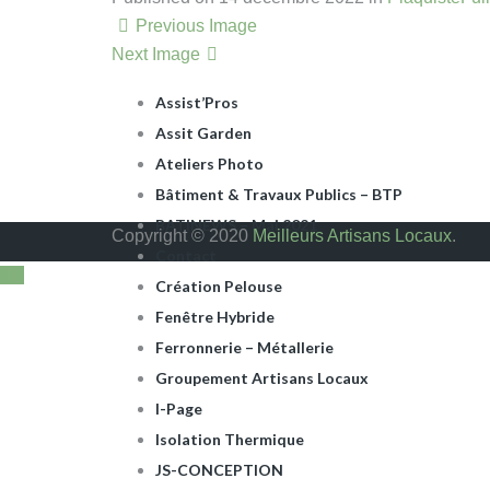
ARTISANS DU BÂTIMENT
Previous Image
Assist Pros La Baule
Next Image
Assist Rénov
Assist’Pros
Assit Garden
Ateliers Photo
Bâtiment & Travaux Publics – BTP
BATINEWS – Mai 2021
Copyright © 2020
Meilleurs Artisans Locaux
.
Contact
Création Pelouse
Fenêtre Hybride
Ferronnerie – Métallerie
Groupement Artisans Locaux
I-Page
Isolation Thermique
JS-CONCEPTION