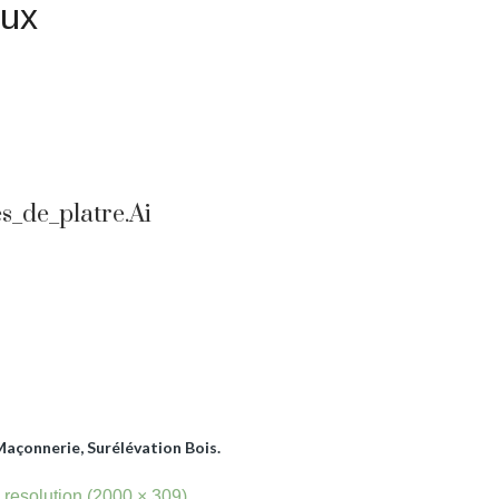
gnement ? Une demande de devis ?
s_de_platre.ai
açonnerie, Surélévation Bois.
l resolution (2000 × 309)