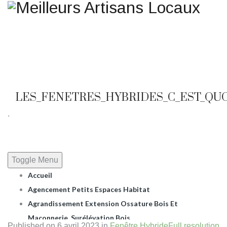
Une question ? Un
renseignement ? Une demande
de devis ?
TELEPHONE 02.51.10.66.45
LES_FENETRES_HYBRIDES_C_EST_QU
.
Toggle Menu
Accueil
Agencement Petits Espaces Habitat
Agrandissement Extension Ossature Bois Et
Maçonnerie, Surélévation Bois.
Published on
6 avril 2023
in
Fenêtre Hybride
Full resolution