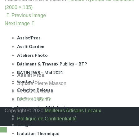
Apéro Dinatoire
(2000 × 135)
ARTISANS DU BÂTIMENT
Previous Image
Assist Pros La Baule
Next Image
Assist Rénov
Assist’Pros
Assit Garden
Ateliers Photo
Bâtiment & Travaux Publics – BTP
BATINEWS – Mai 2021
Assist Pros
Contact
Square Pierre Masson
Création Pelouse
44 500 La Baule
Fenêtre Hybride
02.51.10.66.45
Ferronnerie – Métallerie
Copyright © 2020
Meilleurs Artisans Locaux
.
Groupement Artisans Locaux
Politique de Confidentialité
I-Page
Isolation Thermique