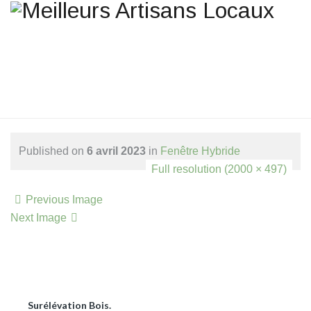
Une question ? Un
renseignement ? Une demande
de devis ?
TELEPHONE 02.51.10.66.45
Published on
6 avril 2023
in
Fenêtre Hybride
.
Full resolution (2000 × 497)
Previous Image
Next Image
Toggle Menu
Accueil
Agencement Petits Espaces Habitat
Agrandissement Extension Ossature Bois Et Maçonnerie,
Surélévation Bois.