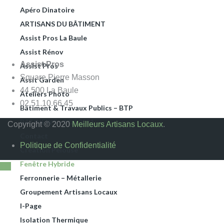
Apéro Dinatoire
ARTISANS DU BÂTIMENT
Assist Pros La Baule
Assist Rénov
Assist Pros
Assist’Pros
Square Pierre Masson
Assit Garden
44 500 La Baule
Ateliers Photo
02.51.10.66.45
Bâtiment & Travaux Publics – BTP
BATINEWS – Mai 2021
Copyright © 2020
Meilleurs Artisans Locaux
.
Contact
Politique de Confidentialité
Création Pelouse
Fenêtre Hybride
Ferronnerie – Métallerie
Groupement Artisans Locaux
I-Page
Isolation Thermique