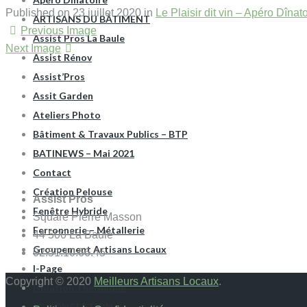
Published on
23 juillet 2020
in
Le Plaisir dit vin – Apéro Dînato
ARTISANS DU BÂTIMENT
Previous Image
Assist Pros La Baule
Next Image
Assist Rénov
Assist’Pros
Assit Garden
Ateliers Photo
Bâtiment & Travaux Publics – BTP
BATINEWS – Mai 2021
Contact
Création Pelouse
Assist Pros
Fenêtre Hybride
Square Pierre Masson
Ferronnerie – Métallerie
44 500 La Baule
Groupement Artisans Locaux
02.51.10.66.45
I-Page
Copyright © 2020
Meilleurs Artisans Locaux
.
Isolation Thermique
JS-CONCEPTION