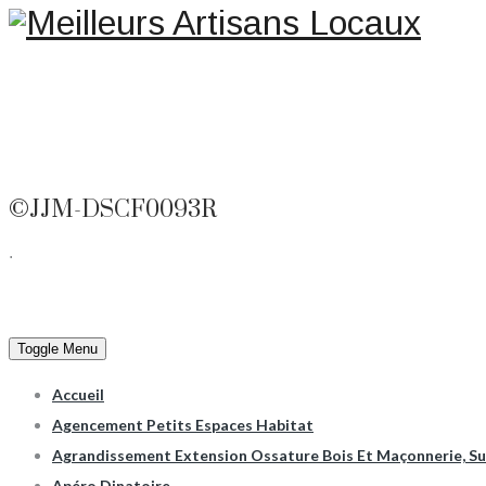
Une question ? Un rensei
©JJM-DSCF0093R
.
Toggle Menu
Accueil
Agencement Petits Espaces Habitat
Agrandissement Extension Ossature Bois Et Maçonnerie, Sur
Apéro Dinatoire