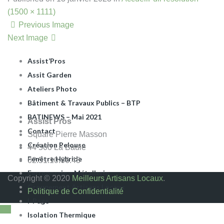
Apéro Dinatoire
(1500 × 1111)
ARTISANS DU BÂTIMENT
Previous Image
Assist Pros La Baule
Next Image
Assist Rénov
Assist’Pros
Assit Garden
Ateliers Photo
Bâtiment & Travaux Publics – BTP
BATINEWS – Mai 2021
Assist Pros
Contact
Square Pierre Masson
Création Pelouse
44 500 La Baule
Fenêtre Hybride
02.51.10.66.45
Ferronnerie – Métallerie
Copyright © 2020
Meilleurs Artisans Locaux
.
Groupement Artisans Locaux
Politique de Confidentialité
I-Page
Isolation Thermique