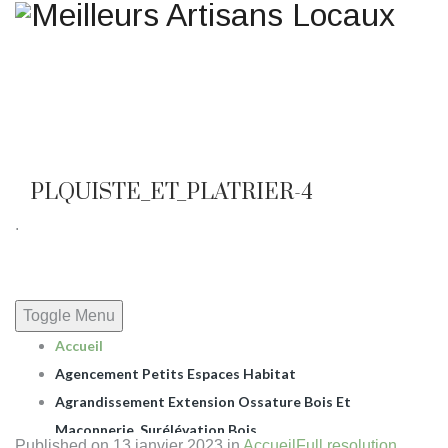
Une question ? Un
renseignement ? Une demande
de devis ?
TELEPHONE 02.51.10.66.45
PLQUISTE_ET_PLATRIER-4
.
Toggle Menu
Accueil
Agencement Petits Espaces Habitat
Agrandissement Extension Ossature Bois Et
Maçonnerie, Surélévation Bois.
Published on
13 janvier 2023
in
Accueil
Full resolution