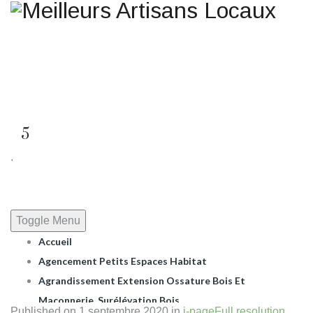
Une question ? Un
renseignement ? Une demande
de devis ?
TELEPHONE 02.51.10.66.45
5
.
Toggle Menu
Accueil
Agencement Petits Espaces Habitat
Agrandissement Extension Ossature Bois Et
Maçonnerie, Surélévation Bois.
Published on
1 septembre 2020
in
i-page
Full resolution