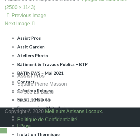
Apéro Dinatoire
(2500 × 1143)
ARTISANS DU BÂTIMENT
Previous Image
Assist Pros La Baule
Next Image
Assist Rénov
Assist’Pros
Assit Garden
Ateliers Photo
Bâtiment & Travaux Publics – BTP
BATINEWS – Mai 2021
Assist Pros
Contact
Square Pierre Masson
Création Pelouse
44 500 La Baule
Fenêtre Hybride
02.51.10.66.45
Ferronnerie – Métallerie
Copyright © 2020
Meilleurs Artisans Locaux
.
Groupement Artisans Locaux
Politique de Confidentialité
I-Page
Isolation Thermique