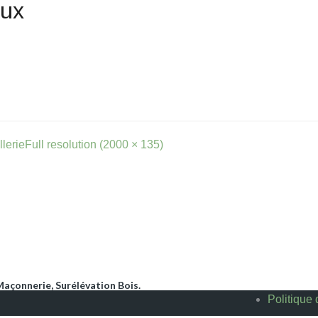
gnement ? Une demande de devis ?
lerie
Full resolution (2000 × 135)
açonnerie, Surélévation Bois.
Politique 