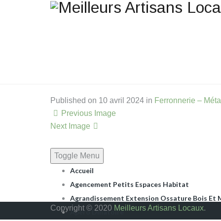
Une question ? Un rensei
Published on
10 avril 2024
in
Ferronnerie – Métal
.
Previous Image
Next Image
Toggle Menu
Accueil
Agencement Petits Espaces Habitat
Agrandissement Extension Ossature Bois Et M
Copyright © 2020
Meilleurs Artisans Locaux
.
Apéro Dinatoire