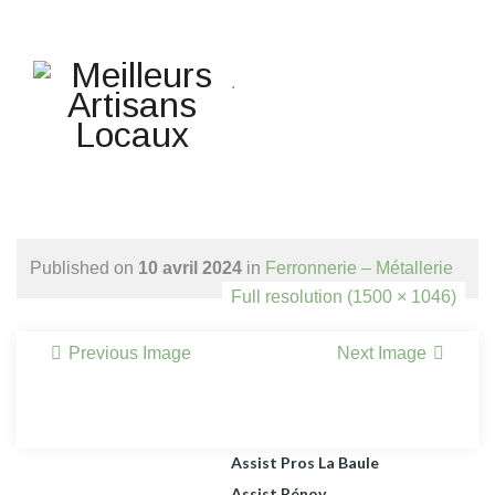
Une question ? Un
renseignement ? Une demande
.
de devis ?
TELEPHONE 02.51.10.66.45
Accueil
Agencement Petits Espaces
Published on
10 avril 2024
in
Ferronnerie – Métallerie
Habitat
Full resolution (1500 × 1046)
Agrandissement Extension
Ossature Bois Et Maçonnerie,
Previous Image
Next Image
Surélévation Bois.
Apéro Dinatoire
ARTISANS DU BÂTIMENT
Assist Pros La Baule
Assist Rénov