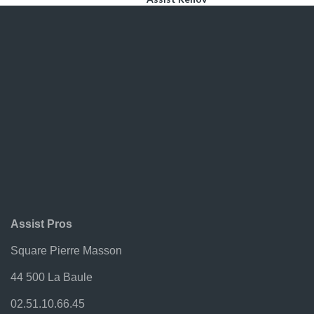
Assist’Pros
Assit Garden
Ateliers Photo
Bâtiment & Travaux Publics – BTP
BATINEWS – Mai 2021
Contact
Création Pelouse
Fenêtre Hybride
Ferronnerie – Métallerie
Groupement Artisans Locaux
I-Page
Assist Pros
Isolation Thermique
Square Pierre Masson
JS-CONCEPTION
Le Plaisir Dit Vin – Apéro Dînatoire
44 500 La Baule
Localisation De Fuite D’eau
02.51.10.66.45
Menuiseries