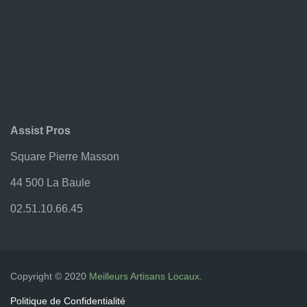
Assist’Pros
Assit Garden
Ateliers Photo
Bâtiment & Travaux Publics – BTP
BATINEWS – Mai 2021
Contact
Assist Pros
Création Pelouse
Fenêtre Hybride
Square Pierre Masson
Ferronnerie – Métallerie
44 500 La Baule
Groupement Artisans Locaux
02.51.10.66.45
I-Page
Isolation Thermique
JS-CONCEPTION
Le Plaisir Dit Vin – Apéro Dînatoire
Copyright © 2020
Meilleurs Artisans Locaux
.
Localisation De Fuite D’eau
Politique de Confidentialité
Menuiseries