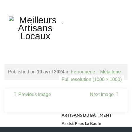
Une question ? Un
renseignement ? Une demande
.
de devis ?
TELEPHONE 02.51.10.66.45
Accueil
Agencement Petits Espaces
Published on
10 avril 2024
in
Ferronnerie – Métallerie
Habitat
Full resolution (1000 × 1000)
Agrandissement Extension
Ossature Bois Et Maçonnerie,
Previous Image
Next Image
Surélévation Bois.
Apéro Dinatoire
ARTISANS DU BÂTIMENT
Assist Pros La Baule
Assist Rénov