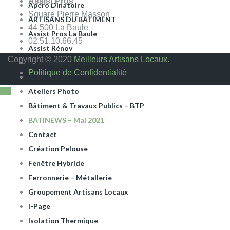
Assist Pros
Apéro Dinatoire
Square Pierre Masson
ARTISANS DU BÂTIMENT
44 500 La Baule
Assist Pros La Baule
02.51.10.66.45
Assist Rénov
Copyright © 2020
Meilleurs Artisans Locaux
.
Assist’Pros
Politique de Confidentialité
Assit Garden
Ateliers Photo
Bâtiment & Travaux Publics – BTP
BATINEWS – Mai 2021
Contact
Création Pelouse
Fenêtre Hybride
Ferronnerie – Métallerie
Groupement Artisans Locaux
I-Page
Isolation Thermique