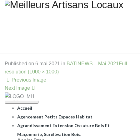
Une question ? Un
renseignement ? Une demande
de devis ?
TELEPHONE 02.51.10.66.45
Published on
6 mai 2021
in
BATINEWS – Mai 2021
Full
.
resolution (1000 × 1000)
Previous Image
Next Image
Toggle Menu
Accueil
Agencement Petits Espaces Habitat
Agrandissement Extension Ossature Bois Et
Maçonnerie, Surélévation Bois.