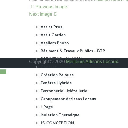
ARTISANS DU BÂTIMENT
Previous Image
Assist Pros La Baule
Next Image
Assist Rénov
Assist’Pros
Assit Garden
Ateliers Photo
Bâtiment & Travaux Publics – BTP
BATINEWS – Mai 2021
Copyright © 2020
Meilleurs Artisans Locaux
.
Contact
Création Pelouse
Fenêtre Hybride
Ferronnerie – Métallerie
Groupement Artisans Locaux
I-Page
Isolation Thermique
JS-CONCEPTION