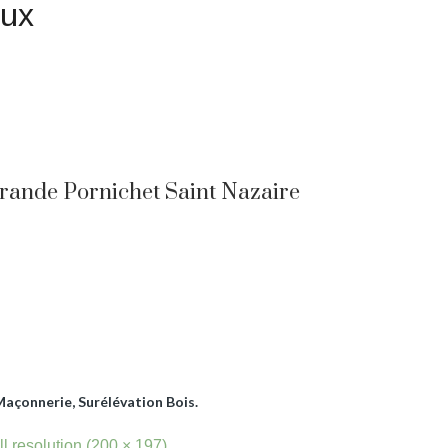
gnement ? Une demande de devis ?
rande Pornichet Saint Nazaire
açonnerie, Surélévation Bois.
ll resolution (200 × 197)