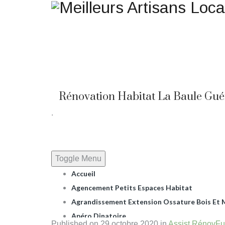
Une question ? Un rensei
Rénovation Habitat La Baule Gué
.
Toggle Menu
Accueil
Agencement Petits Espaces Habitat
Agrandissement Extension Ossature Bois Et M
Apéro Dinatoire
Published on
29 octobre 2020
in
Assist Rénov
Fu