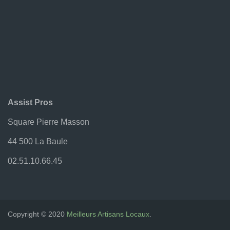
Offre Découverte
Plaquiste
Politique De Confidentialité
Pompe À Chaleur
Portfolio
REZO NEWS
Traiteur & Chef À Domicile
Assist Pros
Accueil
Square Pierre Masson
44 500 La Baule
02.51.10.66.45
Copyright © 2020
Meilleurs Artisans Locaux
.