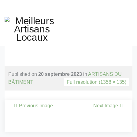
Une question ? Un
renseignement ? Une demande
.
de devis ?
TELEPHONE 02.51.10.66.45
Accueil
Agencement Petits Espaces
Published on
20 septembre 2023
in
ARTISANS DU
Habitat
BÂTIMENT
Full resolution (1358 × 135)
Agrandissement Extension
Ossature Bois Et Maçonnerie,
Surélévation Bois.
Previous Image
Next Image
Apéro Dinatoire
ARTISANS DU BÂTIMENT
Assist Pros La Baule
Assist Rénov