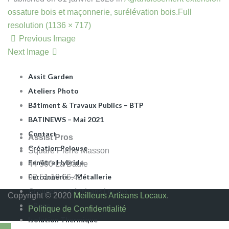
Apéro Dinatoire
ossature bois et maçonnerie, surélévation bois.
Full
ARTISANS DU BÂTIMENT
resolution (1136 × 717)
Assist Pros La Baule
Previous Image
Assist Rénov
Next Image
Assist’Pros
Assit Garden
Ateliers Photo
Bâtiment & Travaux Publics – BTP
BATINEWS – Mai 2021
Contact
Assist Pros
Création Pelouse
Square Pierre Masson
Fenêtre Hybride
44 500 La Baule
Ferronnerie – Métallerie
02.51.10.66.45
Groupement Artisans Locaux
Copyright © 2020
Meilleurs Artisans Locaux
.
I-Page
Politique de Confidentialité
Isolation Thermique