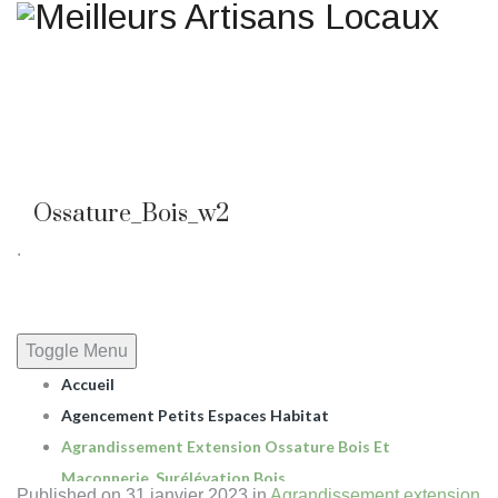
Une question ? Un
renseignement ? Une demande
de devis ?
TELEPHONE 02.51.10.66.45
Ossature_Bois_w2
.
Toggle Menu
Accueil
Agencement Petits Espaces Habitat
Agrandissement Extension Ossature Bois Et
Maçonnerie, Surélévation Bois.
Published on
31 janvier 2023
in
Agrandissement extension